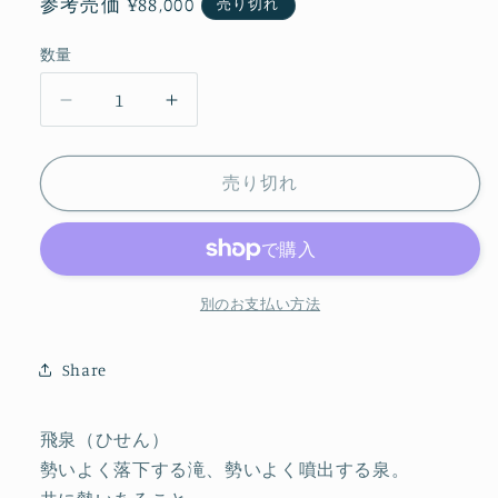
通
参考売価
¥88,000
売り切れ
ィ
常
ア
(1)
数量
価
を
格
開
飛
飛
く
泉
泉
（2024）
（2024）
売り切れ
の
の
数
数
量
量
を
を
別のお支払い方法
減
増
ら
や
す
す
Share
飛泉（ひせん）
勢いよく落下する滝、勢いよく噴出する泉。