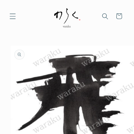
コンテ
ンツに
カ
進む
ー
ト
商品情
報にス
キップ