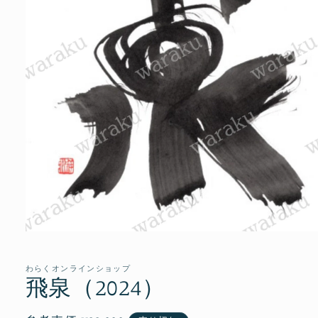
モ
ー
ダ
わらくオンラインショップ
ル
飛泉（2024）
で
メ
デ